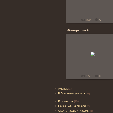
said_vlad
535
0
Фотография 9
05.05.2011
said_vlad
550
0
Аманак
[13]
В Асекеево купаться
[33]
Велоотчёты
[226]
Поиск ГЭС на Кинеле
[26]
Округа нашими глазами
[16]