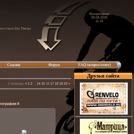
Воскресенье
09.08.2026
11:15
ветствую Вас
Гость
!
Друзья сайта
Страницы
:
«
1
2
...
14
15
16
17
18
19
20
»
тография 6
05.05.2011