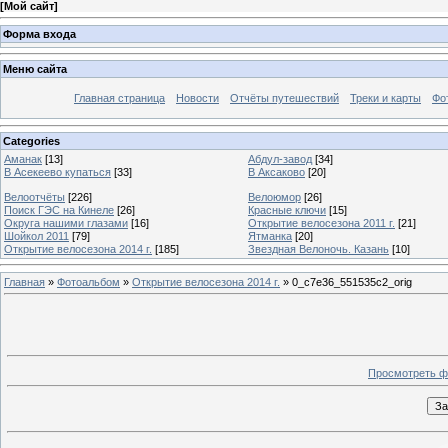
[
Мой сайт
]
Форма входа
Меню сайта
Главная страница
Новости
Отчёты путешествий
Треки и карты
Фо
Categories
Аманак
[13]
Абдул-завод
[34]
В Асекеево купаться
[33]
В Аксаково
[20]
Велоотчёты
[226]
Велоюмор
[26]
Поиск ГЭС на Кинеле
[26]
Красные ключи
[15]
Округа нашими глазами
[16]
Открытие велосезона 2011 г.
[21]
Шойкол 2011
[79]
Ятманка
[20]
Открытие велосезона 2014 г.
[185]
Звездная Велоночь. Казань
[10]
Главная
»
Фотоальбом
»
Открытие велосезона 2014 г.
» 0_c7e36_551535c2_orig
Просмотреть ф