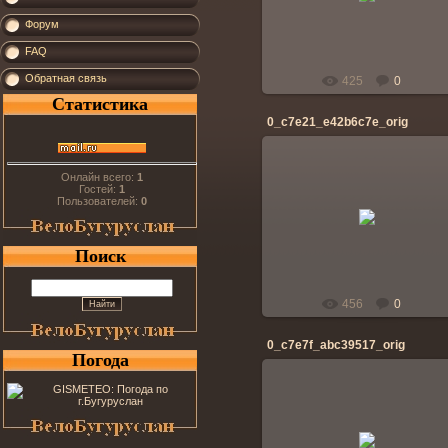
banderos
Форум
FAQ
Обратная связь
425
0
Статистика
0_c7e21_e42b6c7e_orig
Онлайн всего:
1
Гостей:
1
Пользователей:
0
28.04.2014
banderos
Поиск
456
0
0_c7e7f_abc39517_orig
Погода
28.04.2014