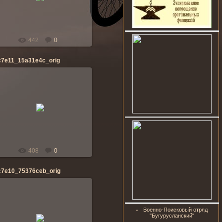
banderos
442
0
c7e11_15a31e4c_orig
28.04.2014
banderos
408
0
c7e10_75376ceb_orig
Военно-Поисковый отряд
28.04.2014
"Бугурусланский"