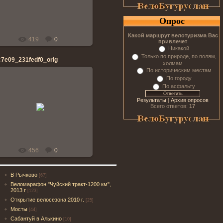
banderos
Опрос
Какой маршрут велотуризма Вас
419
0
привлечет
Никакой
Только по природе, по полям,
c7e09_231fedf0_orig
холмам
По историческим местам
По городу
По асфальту
28.04.2014
Результаты
|
Архив опросов
Всего ответов:
17
banderos
456
0
В Рычково
[67]
Веломарафон "Чуйский тракт-1200 км",
2013 г
[123]
Открытие велосезона 2010 г.
[25]
Мосты
[44]
Сабантуй в Алькино
[10]