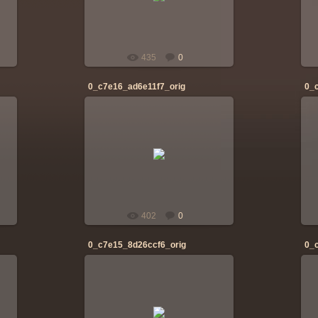
banderos
435
0
0_c7e16_ad6e11f7_orig
0_
28.04.2014
banderos
402
0
0_c7e15_8d26ccf6_orig
0_
28.04.2014