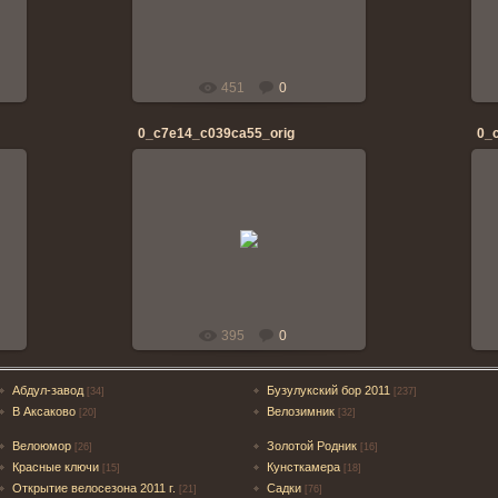
banderos
451
0
0_c7e14_c039ca55_orig
0_
28.04.2014
banderos
395
0
Абдул-завод
Бузулукский бор 2011
[34]
[237]
В Аксаково
Велозимник
[20]
[32]
Велоюмор
Золотой Родник
[26]
[16]
Красные ключи
Кунсткамера
[15]
[18]
Открытие велосезона 2011 г.
Садки
[21]
[76]