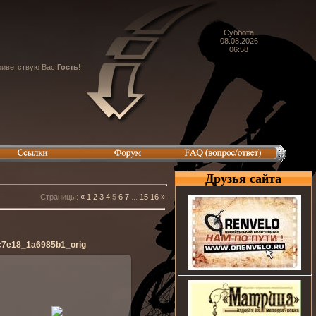
Суббота
08.08.2026
06:58
иветствую Вас
Гость
!
Друзья сайта
Страницы
:
«
1
2
3
4
5
6
7
...
15
16
»
c7e18_1a6985b1_orig
28.04.2014