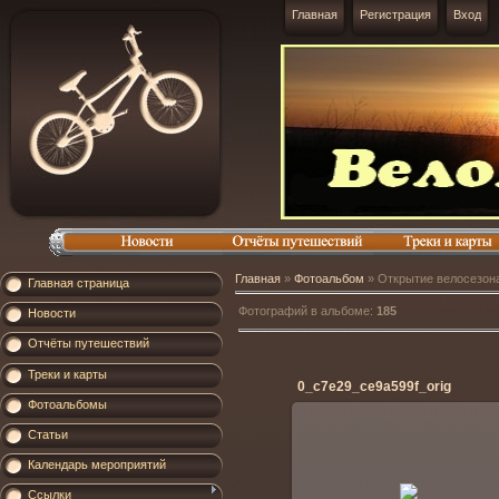
Главная
Регистрация
Вход
Главная
»
Фотоальбом
» Открытие велосезона
Главная страница
Фотографий в альбоме
:
185
Новости
Отчёты путешествий
Треки и карты
0_c7e29_ce9a599f_orig
Фотоальбомы
Статьи
Календарь мероприятий
28.04.2014
Ссылки