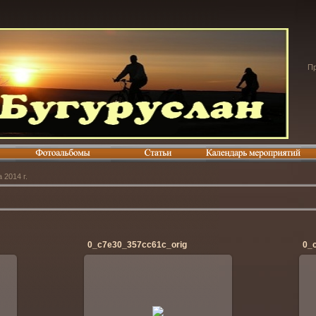
Пр
 2014 г.
0_c7e30_357cc61c_orig
0_
28.04.2014