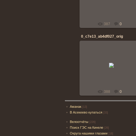
banderos
387
0
0_c7e13_ab4df027_orig
28.04.2014
banderos
388
0
Аманак
[13]
В Асекеево купаться
[33]
Велоотчёты
[226]
Поиск ГЭС на Кинеле
[26]
Округа нашими глазами
[16]