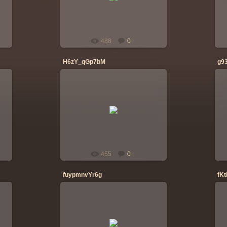
banderos
488
0
H6zY_qGp7bM
g9
06.07.2014
banderos
455
0
fuypmnvYr6g
fK
06.07.2014