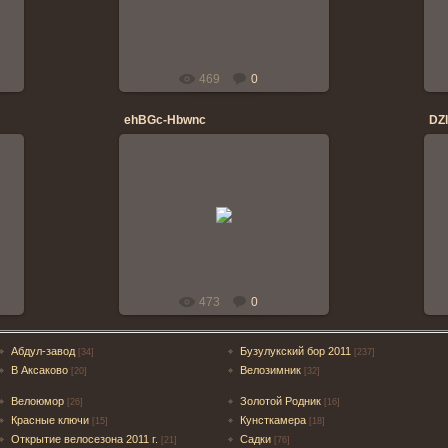
banderos
469
0
ehBGc-Hbwnc
DZ
06.07.2014
banderos
473
0
Абдул-завод
Бузулукский бор 2011
[34]
[237]
В Аксаково
Велозимник
[20]
[32]
Велоюмор
Золотой Родник
[26]
[16]
Красные ключи
Кунсткамера
[15]
[18]
Открытие велосезона 2011 г.
Садки
[21]
[76]