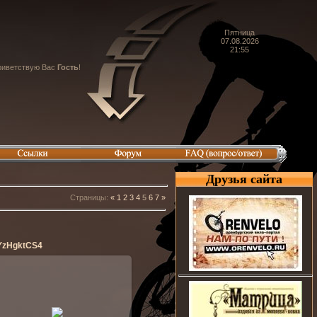
Пятница
07.08.2026
21:55
иветствую Вас
Гость
!
Друзья сайта
Страницы
:
«
1
2
3
4
5
6
7
»
YzHgktCS4
06.07.2014