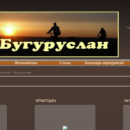
Пр
Рычково - Бугуруслан
i0TduT1jyEs
hx
06.07.2014