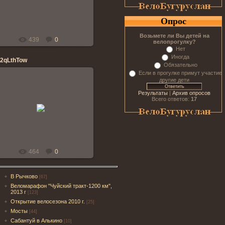
banderos
Опрос
Возьмете ли Вы детей на
439
0
велопрогулку?
Нет
Иногда
l2qLthTow
Обязательно
Если в прогулке примут участие
другие дети
Результаты
|
Архив опросов
Всего ответов:
17
06.07.2014
banderos
464
0
В Рычково
[67]
Веломарафон "Чуйский тракт-1200 км",
2013 г
[123]
Открытие велосезона 2010 г.
[25]
Мосты
[44]
Сабантуй в Алькино
[10]