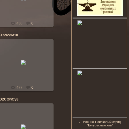
banderos
430
0
3TnNcdM1k
06.07.2014
banderos
477
0
tD2CGwCy8
Военно-Поисковый отряд
06.07.2014
"Бугурусланский"