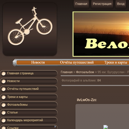
Главная
Регистрация
Вход
Главная
»
Фотоальбом
» 95 км: Бугуруслан - 
Главная страница
Фотографий в альбоме
:
84
Новости
Отчёты путешествий
Треки и карты
iIvLwOs-Zzc
Фотоальбомы
Статьи
Календарь мероприятий
06.07.2014
Ссылки