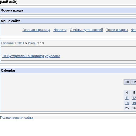
[
Мой сайт
]
Форма входа
Меню сайта
Главная страница
Новости
Отчёты путешествий
Треки и карты
Фо
Главная
»
2011
»
Июль
»
19
ТК Бугуруслан о Велобугуруслане
Calendar
Пн
Вт
4
5
11
12
18
19
25
26
Полная версия сайта