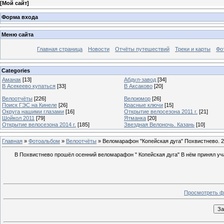
[
Мой сайт
]
Форма входа
Меню сайта
Главная страница
Новости
Отчёты путешествий
Треки и карты
Фо
Categories
Аманак
[13]
Абдул-завод
[34]
В Асекеево купаться
[33]
В Аксаково
[20]
Велоотчёты
[226]
Велоюмор
[26]
Поиск ГЭС на Кинеле
[26]
Красные ключи
[15]
Округа нашими глазами
[16]
Открытие велосезона 2011 г.
[21]
Шойкол 2011
[79]
Ятманка
[20]
Открытие велосезона 2014 г.
[185]
Звездная Велоночь. Казань
[10]
Главная
»
Фотоальбом
»
Велоотчёты
» Веломарафон "Копейская дуга" Похвистнево. 2
В Похвистнево прошёл осенний веломарафон " Копейская дуга" В нём принял учас
Просмотреть ф