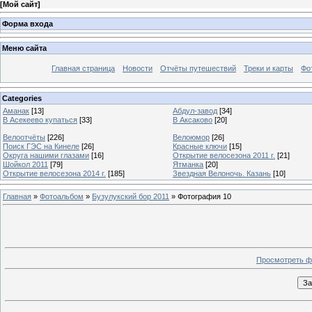
[
Мой сайт
]
Форма входа
Меню сайта
Главная страница
Новости
Отчёты путешествий
Треки и карты
Фо
Categories
Аманак
[13]
Абдул-завод
[34]
В Асекеево купаться
[33]
В Аксаково
[20]
Велоотчёты
[226]
Велоюмор
[26]
Поиск ГЭС на Кинеле
[26]
Красные ключи
[15]
Округа нашими глазами
[16]
Открытие велосезона 2011 г.
[21]
Шойкол 2011
[79]
Ятманка
[20]
Открытие велосезона 2014 г.
[185]
Звездная Велоночь. Казань
[10]
Главная
»
Фотоальбом
»
Бузулукский бор 2011
» Фотография 10
Просмотреть ф