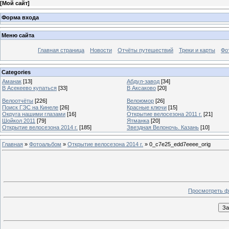
[
Мой сайт
]
Форма входа
Меню сайта
Главная страница
Новости
Отчёты путешествий
Треки и карты
Фо
Categories
Аманак
[13]
Абдул-завод
[34]
В Асекеево купаться
[33]
В Аксаково
[20]
Велоотчёты
[226]
Велоюмор
[26]
Поиск ГЭС на Кинеле
[26]
Красные ключи
[15]
Округа нашими глазами
[16]
Открытие велосезона 2011 г.
[21]
Шойкол 2011
[79]
Ятманка
[20]
Открытие велосезона 2014 г.
[185]
Звездная Велоночь. Казань
[10]
Главная
»
Фотоальбом
»
Открытие велосезона 2014 г.
» 0_c7e25_edd7eeee_orig
Просмотреть ф