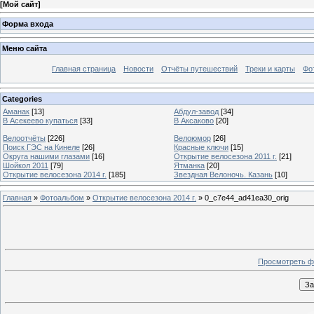
[
Мой сайт
]
Форма входа
Меню сайта
Главная страница
Новости
Отчёты путешествий
Треки и карты
Фо
Categories
Аманак
[13]
Абдул-завод
[34]
В Асекеево купаться
[33]
В Аксаково
[20]
Велоотчёты
[226]
Велоюмор
[26]
Поиск ГЭС на Кинеле
[26]
Красные ключи
[15]
Округа нашими глазами
[16]
Открытие велосезона 2011 г.
[21]
Шойкол 2011
[79]
Ятманка
[20]
Открытие велосезона 2014 г.
[185]
Звездная Велоночь. Казань
[10]
Главная
»
Фотоальбом
»
Открытие велосезона 2014 г.
» 0_c7e44_ad41ea30_orig
Просмотреть ф